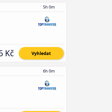
5h 0m
6 Kč
Vyhledat
6h 0m