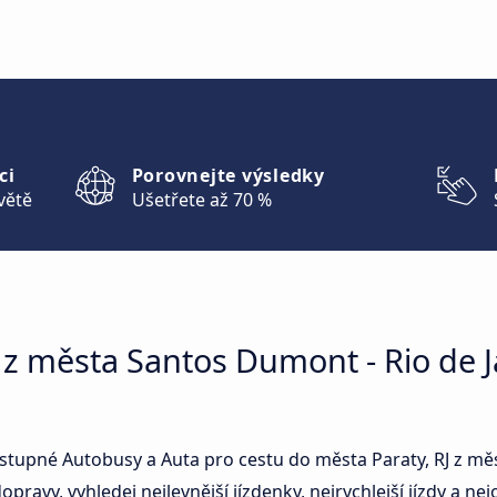
ci
Porovnejte výsledky
větě
Ušetřete až 70 %
t z města Santos Dumont - Rio de J
stupné Autobusy a Auta pro cestu do města Paraty, RJ z mě
opravy, vyhledej nejlevnější jízdenky, nejrychlejší jízdy a nej