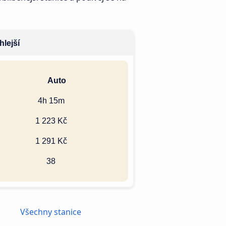
hlejší
Auto
4h 15m
1 223 Kč
1 291 Kč
38
Všechny stanice