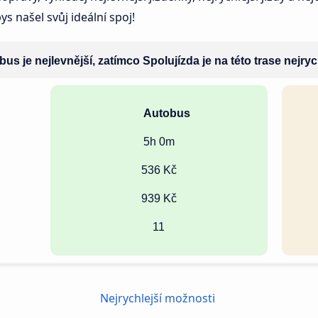
s našel svůj ideální spoj!
us je nejlevnější, zatímco Spolujízda je na této trase nejryc
Autobus
5h 0m
536 Kč
939 Kč
11
Nejrychlejší možnosti