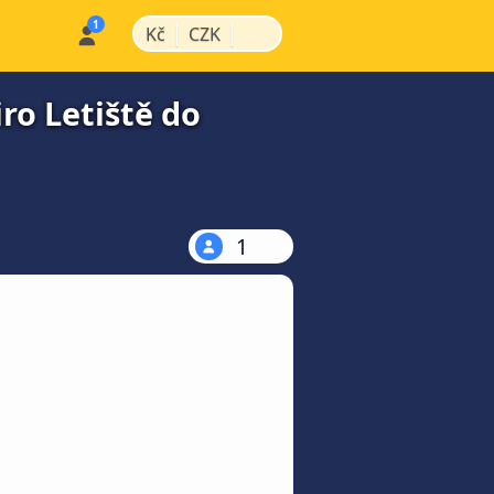
|
|
Kč
CZK
ro Letiště do
1