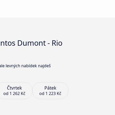
Santos Dumont - Rio
ale levných nabídek najdeš
Čtvrtek
Pátek
od
1 262 Kč
od
1 223 Kč