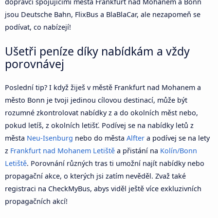
dopravci spojujícími města Frankfurt nad Mohanem a Bonn
jsou Deutsche Bahn, FlixBus a BlaBlaCar, ale nezapomeň se
podívat, co nabízejí!
Ušetři peníze díky nabídkám a vždy
porovnávej
Poslední tip? I když žiješ v městě Frankfurt nad Mohanem a
město Bonn je tvoji jedinou cílovou destinací, může být
rozumné zkontrolovat nabídky z a do okolních měst nebo,
pokud letíš, z okolních letišť. Podívej se na nabídky letů z
města
Neu-Isenburg
nebo do města
Alfter
a podívej se na lety
z
Frankfurt nad Mohanem Letiště
a přistání na
Kolín/Bonn
Letiště
. Porovnání různých tras ti umožní najít nabídky nebo
propagační akce, o kterých jsi zatím nevěděl. Zvaž také
registraci na CheckMyBus, abys viděl ještě více exkluzivních
propagačních akcí!