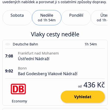
uvedených nabídek a porovnat ji s ostatními způsoby dopravy.
Sobota
Neděle
Pondělí
Úter
od
1h 54m
od
1h 
Vlaky cesty neděle
Deutsche Bahn
1h 54m
Frankfurt nad Mohanem
7:08
Ústřední Nádraží
Bonn
9:02
Bad Godesberg Vlakové Nádraží
436 Kč
od
Vyhledat
Economy