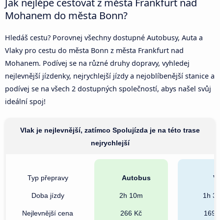
Jak nejlépe cestovat z města Frankfurt nad
Mohanem do města Bonn?
Hledáš cestu? Porovnej všechny dostupné Autobusy, Auta a
Vlaky pro cestu do města Bonn z města Frankfurt nad
Mohanem. Podívej se na různé druhy dopravy, vyhledej
nejlevnější jízdenky, nejrychlejší jízdy a nejoblíbenější stanice a
podívej se na všech 2 dostupných společností, abys našel svůj
ideální spoj!
Vlak je nejlevnější, zatímco Spolujízda je na této trase
nejrychlejší
Typ přepravy
Autobus
Vl
Doba jízdy
2h 10m
1h 3
Nejlevnější cena
266 Kč
169 