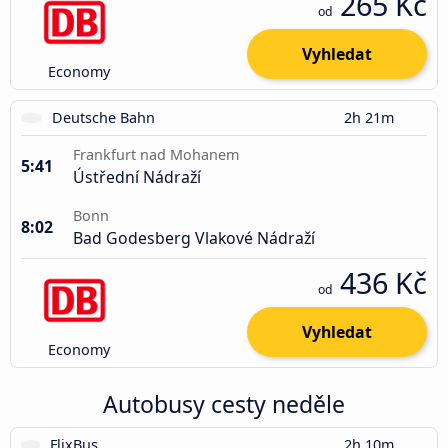
265 Kč
od
Vyhledat
Economy
Deutsche Bahn
2h 21m
Frankfurt nad Mohanem
5:41
Ústřední Nádraží
Bonn
8:02
Bad Godesberg Vlakové Nádraží
436 Kč
od
Vyhledat
Economy
Autobusy cesty neděle
FlixBus
2h 10m