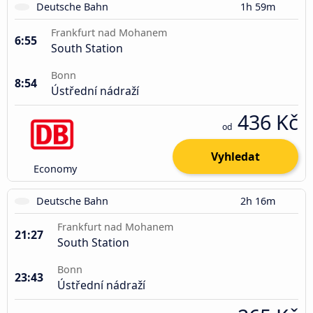
Deutsche Bahn
1h 59m
Frankfurt nad Mohanem
6:55
South Station
Bonn
8:54
Ústřední nádraží
436 Kč
od
Vyhledat
Economy
Deutsche Bahn
2h 16m
Frankfurt nad Mohanem
21:27
South Station
Bonn
23:43
Ústřední nádraží