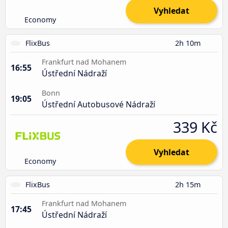
Vyhledat
Economy
FlixBus
2h 10m
Frankfurt nad Mohanem
16:55
Ústřední Nádraží
Bonn
19:05
Ústřední Autobusové Nádraží
339 Kč
Vyhledat
Economy
FlixBus
2h 15m
Frankfurt nad Mohanem
17:45
Ústřední Nádraží