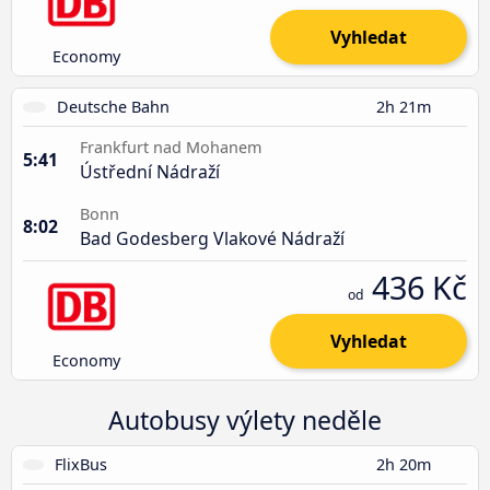
Vyhledat
Economy
Deutsche Bahn
2h 21m
Frankfurt nad Mohanem
5:41
Ústřední Nádraží
Bonn
8:02
Bad Godesberg Vlakové Nádraží
436 Kč
od
Vyhledat
Economy
Autobusy výlety neděle
FlixBus
2h 20m