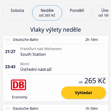
Sobota
Neděle
Pondělí
Úter
od
265 Kč
od
169
Vlaky výlety neděle
Deutsche Bahn
2h 16m
Frankfurt nad Mohanem
21:27
South Station
Bonn
23:43
Ústřední nádraží
265 Kč
od
Vyhledat
Economy
Deutsche Bahn
1h 59m