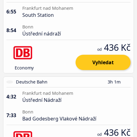
Frankfurt nad Mohanem
6:55
South Station
Bonn
8:54
Ústřední nádraží
436 Kč
od
Vyhledat
Economy
Deutsche Bahn
3h 1m
Frankfurt nad Mohanem
4:32
Ústřední Nádraží
Bonn
7:33
Bad Godesberg Vlakové Nádraží
436 Kč
od