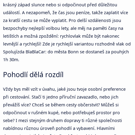
krásný západ slunce nebo si odpočinout před důležitou
událostí. A nezapomeň, že čas jsou peníze, takže zaplatit více
za kratší cestu se může vyplatit. Pro delší vzdálenosti jsou
bezpochyby nejlepší volbou lety, ale měj na paměti časy na
letištích a možná zpoždění: rychlovlak může být nakonec
levnější a rychlejší! Zde je rychlejší variantou rozhodně vlak od
Spolujízda BlaBlaCar: do města Bonn se dostaneš za pouhých
1h 30m.
Pohodlí dělá rozdíl
Vždy bys měl vzít v úvahu, jaké jsou tvoje osobní preference
při cestování. Stačí ti jedno příruční zavazadlo, nebo jich
převážíš více? Chceš se během cesty občerstvit? Můžeš si
odpočinout v rušném kupé, nebo potřebuješ prostor pro
sebe? I mezi stejným druhem dopravy ti různé společnosti
nabídnou různou úroveň pohodlí a vybavení. Hlavními