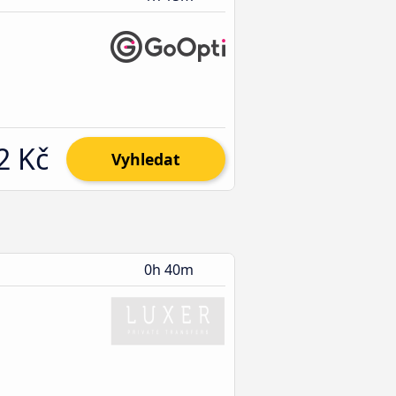
2 Kč
Vyhledat
0h 40m