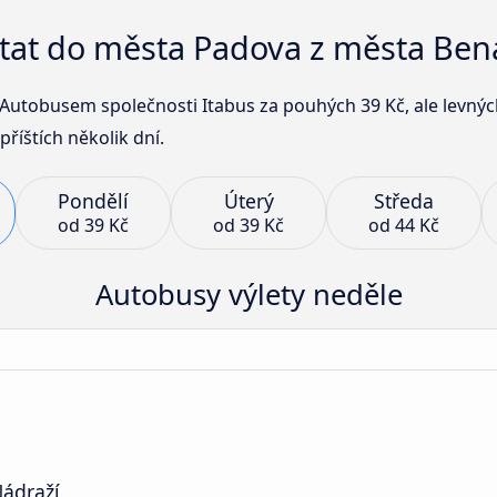
ostat do města Padova z města Bená
utobusem společnosti Itabus za pouhých 39 Kč, ale levný
příštích několik dní.
Pondělí
Úterý
Středa
od
39 Kč
od
39 Kč
od
44 Kč
Autobusy výlety neděle
ádraží