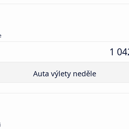
e
1 04
Auta výlety neděle
i