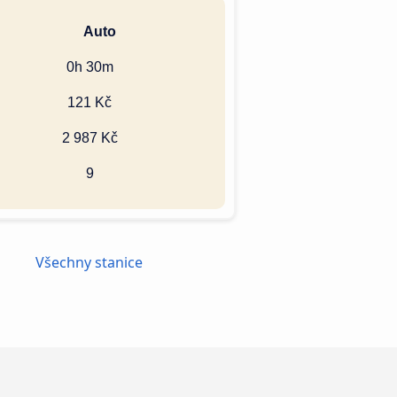
Auto
0h 30m
121 Kč
2 987 Kč
9
Všechny stanice