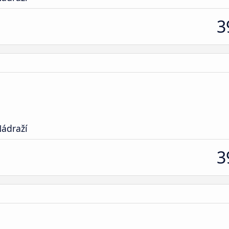
3
ádraží
3