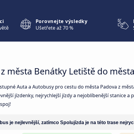
ci
Porovnejte výsledky
větě
Ušetřete až 70 %
t z města Benátky Letiště do měst
stupné Auta a Autobusy pro cestu do města Padova z města 
nější jízdenky, nejrychlejší jízdy a nejoblíbenější stanice 
 spoj!
us je nejlevnější, zatímco Spolujízda je na této trase nejryc