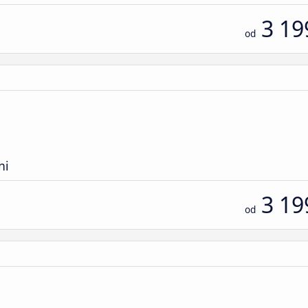
3 19
od
ni
3 19
od