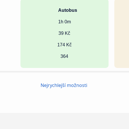
Autobus
1h 0m
39 Kč
174 Kč
364
Nejrychlejší možnosti