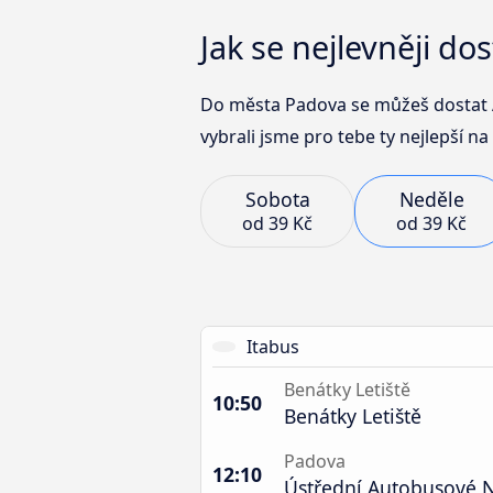
Jak se nejlevněji d
Do města Padova se můžeš dostat A
vybrali jsme pro tebe ty nejlepší na 
Sobota
Neděle
od
39 Kč
od
39 Kč
Itabus
Benátky Letiště
10:50
Benátky Letiště
Padova
12:10
Ústřední Autobusové N