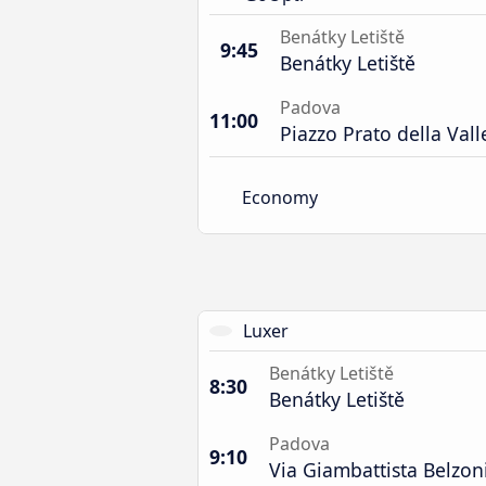
Benátky Letiště
9:45
Benátky Letiště
Padova
11:00
Piazzo Prato della Vall
Economy
Luxer
Benátky Letiště
8:30
Benátky Letiště
Padova
9:10
Via Giambattista Belzon