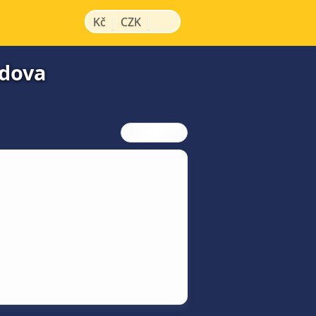
|
|
Kč
CZK
adova