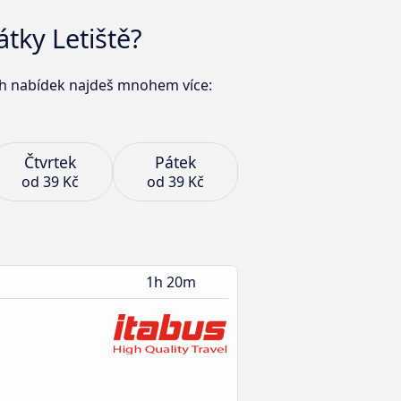
tky Letiště?
ch nabídek najdeš mnohem více:
Čtvrtek
Pátek
od
39 Kč
od
39 Kč
1h 20m