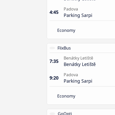
Padova
4:45
Parking Sarpi
Economy
FlixBus
Benátky Letiště
7:35
Benátky Letiště
Padova
9:20
Parking Sarpi
Economy
GoOpti