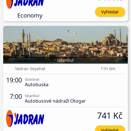
Vyhledat
Economy
Istanbul
Yadran Seyahat
11h 0m
19:00
Gostivar
Autobuska
7:00
Istanbul
Autobusové nádraží Otogar
741 Kč
Vyhledat