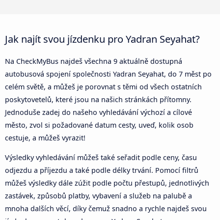
Jak najít svou jízdenku pro Yadran Seyahat?
Na CheckMyBus najdeš všechna 9 aktuálně dostupná
autobusová spojení společnosti Yadran Seyahat, do 7 měst po
celém světě, a můžeš je porovnat s těmi od všech ostatních
poskytovetelů, které jsou na našich stránkách přítomny.
Jednoduše zadej do našeho vyhledávání výchozí a cílové
město, zvol si požadované datum cesty, uveď, kolik osob
cestuje, a můžeš vyrazit!
Výsledky vyhledávání můžeš také seřadit podle ceny, času
odjezdu a příjezdu a také podle délky trvání. Pomocí filtrů
můžeš výsledky dále zúžit podle počtu přestupů, jednotlivých
zastávek, způsobů platby, vybavení a služeb na palubě a
mnoha dalších věcí, díky čemuž snadno a rychle najdeš svou