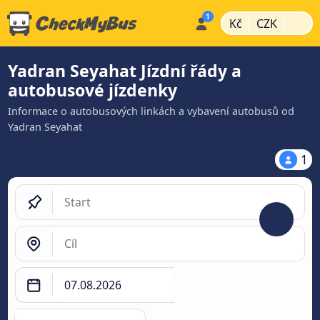
|
|
Kč
CZK
Yadran Seyahat Jízdní řády a
autobusové jízdenky
Informace o autobusových linkách a vybavení autobusů od
Yadran Seyahat
1