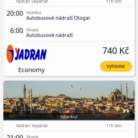
Yadran Seyahat
11h 0m
20:00
Istanbul
Autobusové nádraží Otogar
6:00
Skopje
Autobusové nádraží
740 Kč
Vyhledat
Economy
Istanbul
Yadran Seyahat
11h 0m
21:00
Skopje