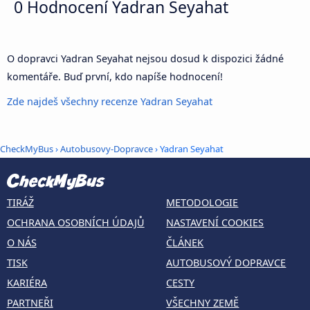
0 Hodnocení
Yadran Seyahat
O dopravci Yadran Seyahat nejsou dosud k dispozici žádné
komentáře. Buď první, kdo napíše hodnocení!
Zde najdeš všechny recenze Yadran Seyahat
CheckMyBus
›
Autobusovy-Dopravce
› Yadran Seyahat
TIRÁŽ
METODOLOGIE
OCHRANA OSOBNÍCH ÚDAJŮ
NASTAVENÍ COOKIES
O NÁS
ČLÁNEK
TISK
AUTOBUSOVÝ DOPRAVCE
KARIÉRA
CESTY
PARTNEŘI
VŠECHNY ZEMĚ