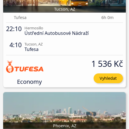
Tucson, AZ
Tufesa
6h 0m
22:10
Hermosillo
Ústřední Autobusové Nádraží
4:10
Tucson, AZ
Tufesa
1 536 Kč
Vyhledat
Economy
Phoenix, AZ