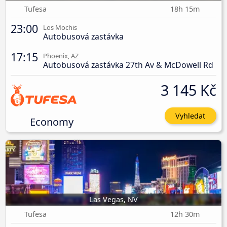
Tufesa
18h 15m
23:00
Los Mochis
Autobusová zastávka
17:15
Phoenix, AZ
Autobusová zastávka 27th Av & McDowell Rd
3 145 Kč
Vyhledat
Economy
Las Vegas, NV
Tufesa
12h 30m