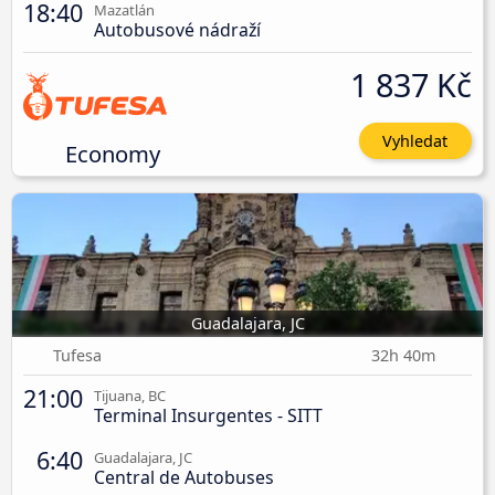
18:40
Mazatlán
Autobusové nádraží
1 837 Kč
Vyhledat
Economy
Guadalajara, JC
Tufesa
32h 40m
21:00
Tijuana, BC
Terminal Insurgentes - SITT
6:40
Guadalajara, JC
Central de Autobuses