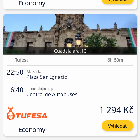
Economy
Guadalajara, JC
Tufesa
6h 50m
22:50
Mazatlán
Plaza San Ignacio
6:40
Guadalajara, JC
Central de Autobuses
1 294 Kč
Vyhledat
Economy