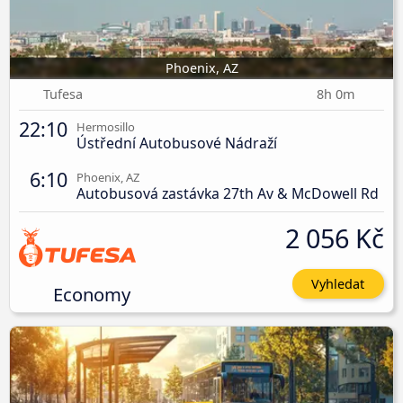
Phoenix, AZ
Tufesa
8h 0m
22:10
Hermosillo
Ústřední Autobusové Nádraží
6:10
Phoenix, AZ
Autobusová zastávka 27th Av & McDowell Rd
2 056 Kč
Vyhledat
Economy