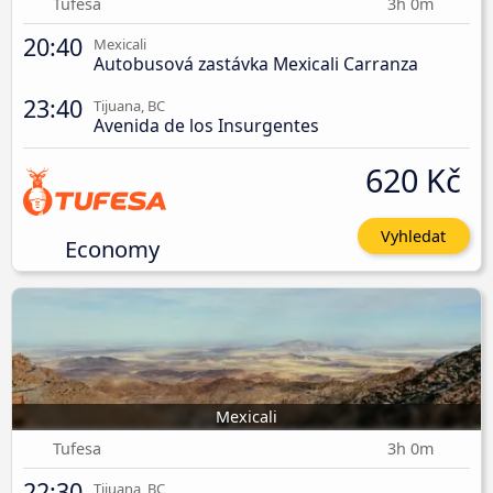
Tufesa
3h 0m
20:40
Mexicali
Autobusová zastávka Mexicali Carranza
23:40
Tijuana, BC
Avenida de los Insurgentes
620 Kč
Vyhledat
Economy
Mexicali
Tufesa
3h 0m
22:30
Tijuana, BC