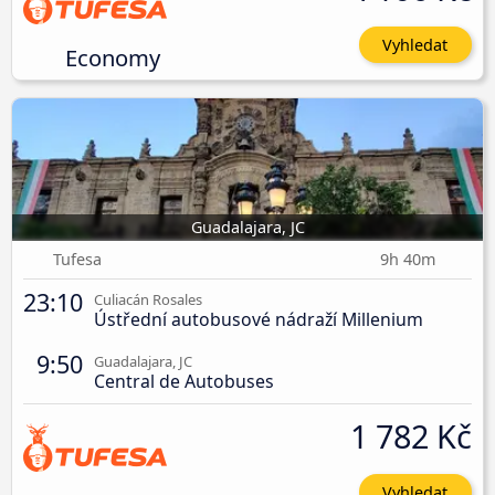
Vyhledat
Economy
Guadalajara, JC
Tufesa
9h 40m
23:10
Culiacán Rosales
Ústřední autobusové nádraží Millenium
9:50
Guadalajara, JC
Central de Autobuses
1 782 Kč
Vyhledat