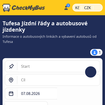
|
|
Kč
CZK
Tufesa Jízdní řády a autobusové
jízdenky
Informace o autobusových linkách a vybavení autobusů od
Tufesa
1