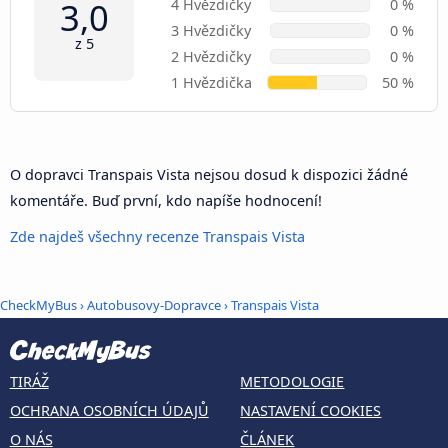
3,0
4 Hvězdičky
0 %
3 Hvězdičky
0 %
z 5
2 Hvězdičky
0 %
1 Hvězdička
50 %
O dopravci Transpais Vista nejsou dosud k dispozici žádné
komentáře. Buď první, kdo napíše hodnocení!
Zde najdeš všechny recenze Transpais Vista
CheckMyBus
›
Autobusovy-Dopravce
› Transpais Vista
TIRÁŽ
METODOLOGIE
OCHRANA OSOBNÍCH ÚDAJŮ
NASTAVENÍ COOKIES
O NÁS
ČLÁNEK