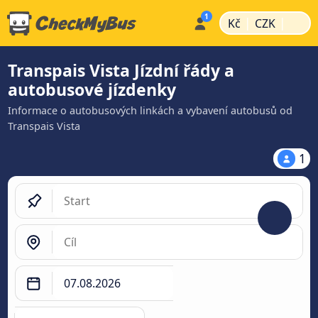
|
|
Kč
CZK
Transpais Vista Jízdní řády a
autobusové jízdenky
Informace o autobusových linkách a vybavení autobusů od
Transpais Vista
1