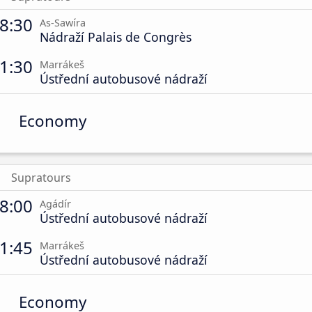
8:30
As-Sawíra
Nádraží Palais de Congrès
1:30
Marrákeš
Ústřední autobusové nádraží
Economy
Supratours
8:00
Agádír
Ústřední autobusové nádraží
1:45
Marrákeš
Ústřední autobusové nádraží
Economy