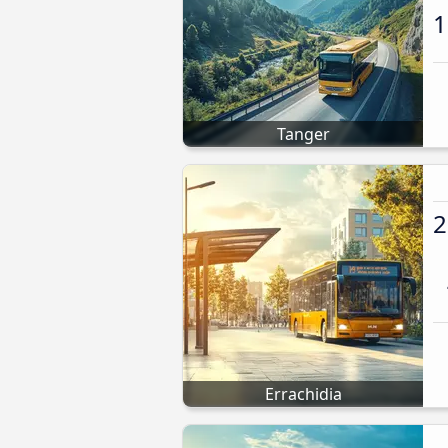
1
Tanger
2
Errachidia