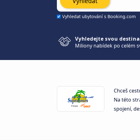
Vyhledat
Vyhledat ubytování s Booking.com
Vyhledejte svou destina
Miliony nabídek po celém s
Chceš cest
Na této str
spojení, de