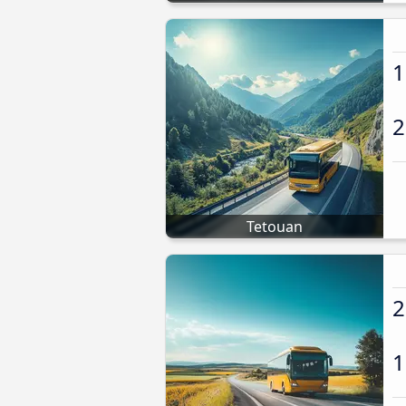
1
2
Tetouan
2
1