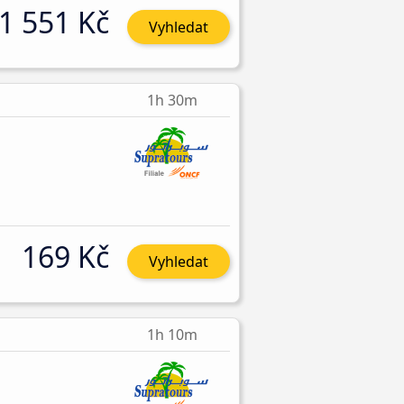
1 551 Kč
Vyhledat
1h 30m
169 Kč
Vyhledat
1h 10m