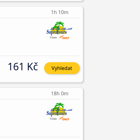
1h 10m
161 Kč
Vyhledat
18h 0m