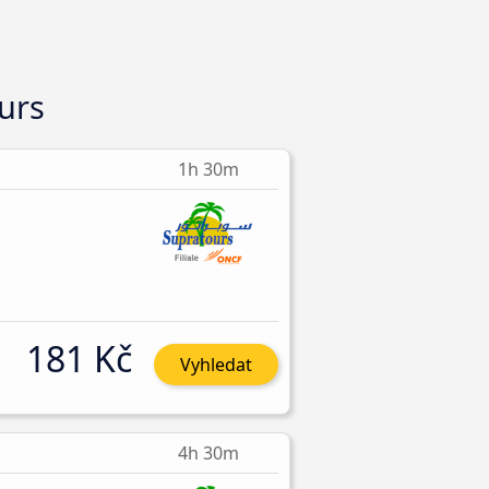
urs
1h 30m
181 Kč
Vyhledat
4h 30m