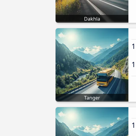
Dakhla
1
1
Tanger
1