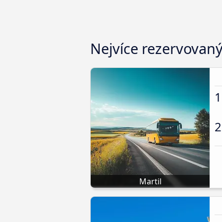
Nejvíce rezervovan
1
2
Martil