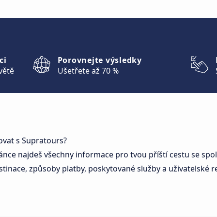
ci
Porovnejte výsledky
větě
Ušetřete až 70 %
ovat s Supratours?
ánce najdeš všechny informace pro tvou příští cestu se spol
stinace, způsoby platby, poskytované služby a uživatelské r