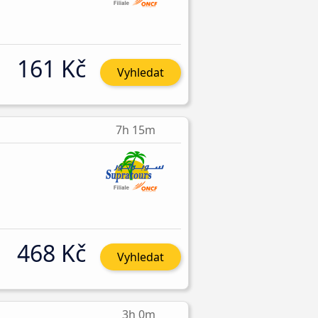
161 Kč
Vyhledat
7h 15m
468 Kč
Vyhledat
3h 0m