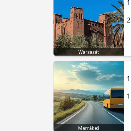
1
2
Warzazát
1
1
Marrákeš