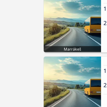
1
2
Marrákeš
1
2