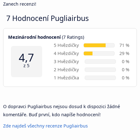
Zanech recenzi!
7 Hodnocení
Pugliairbus
Mezinárodní hodnocení
(7 Ratings)
5 Hvězdičky
71 %
4,7
4 Hvězdičky
29 %
3 Hvězdičky
0 %
z 5
2 Hvězdičky
0 %
1 Hvězdička
0 %
O dopravci Pugliairbus nejsou dosud k dispozici žádné
komentáře. Buď první, kdo napíše hodnocení!
Zde najdeš všechny recenze Pugliairbus