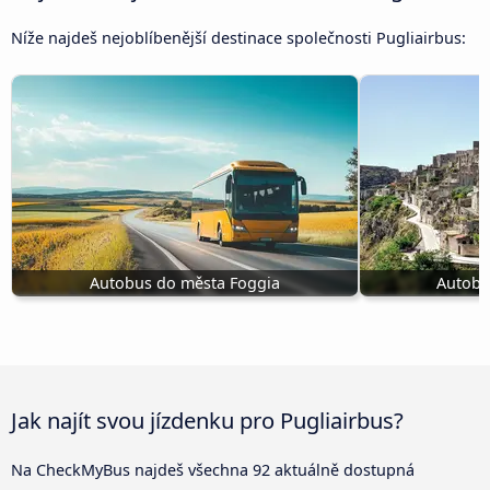
Níže najdeš nejoblíbenější destinace společnosti Pugliairbus:
Autobus do města Foggia
Autobu
Jak najít svou jízdenku pro Pugliairbus?
Na CheckMyBus najdeš všechna 92 aktuálně dostupná