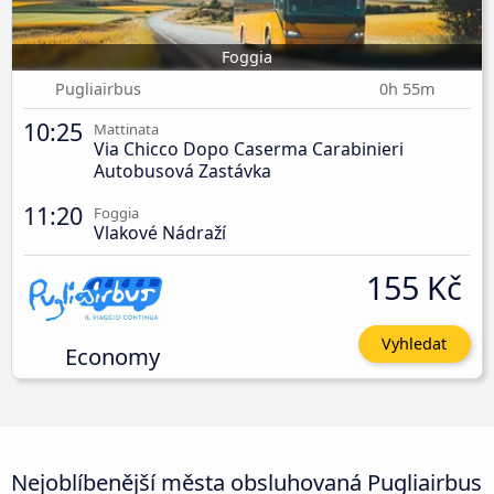
Foggia
Pugliairbus
0h 55m
10:25
Mattinata
Via Chicco Dopo Caserma Carabinieri
Autobusová Zastávka
11:20
Foggia
Vlakové Nádraží
155 Kč
Vyhledat
Economy
Nejoblíbenější města obsluhovaná Pugliairbus