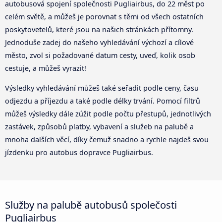
autobusová spojení společnosti Pugliairbus, do 22 měst po
celém světě, a můžeš je porovnat s těmi od všech ostatních
poskytovetelů, které jsou na našich stránkách přítomny.
Jednoduše zadej do našeho vyhledávání výchozí a cílové
město, zvol si požadované datum cesty, uveď, kolik osob
cestuje, a můžeš vyrazit!
Výsledky vyhledávání můžeš také seřadit podle ceny, času
odjezdu a příjezdu a také podle délky trvání. Pomocí filtrů
můžeš výsledky dále zúžit podle počtu přestupů, jednotlivých
zastávek, způsobů platby, vybavení a služeb na palubě a
mnoha dalších věcí, díky čemuž snadno a rychle najdeš svou
jízdenku pro autobus dopravce Pugliairbus.
Služby na palubě autobusů společosti
Pugliairbus