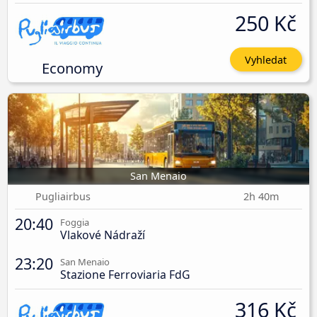
250 Kč
Vyhledat
Economy
San Menaio
Pugliairbus
2h 40m
20:40
Foggia
Vlakové Nádraží
23:20
San Menaio
Stazione Ferroviaria FdG
316 Kč