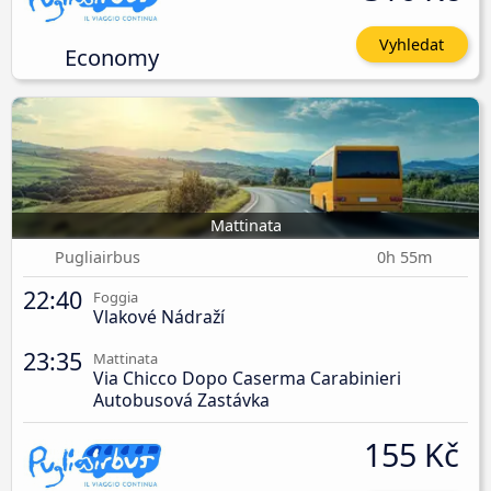
Vyhledat
Economy
Mattinata
Pugliairbus
0h 55m
22:40
Foggia
Vlakové Nádraží
23:35
Mattinata
Via Chicco Dopo Caserma Carabinieri
Autobusová Zastávka
155 Kč