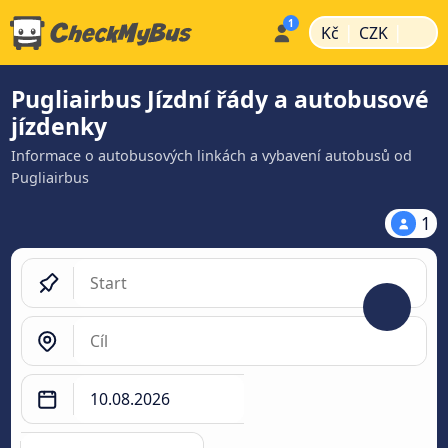
|
|
Kč
CZK
Pugliairbus Jízdní řády a autobusové
jízdenky
Informace o autobusových linkách a vybavení autobusů od
Pugliairbus
1