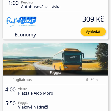
1:00
Peschici
Autobusová zastávka
309 Kč
Vyhledat
Economy
Foggia
Pugliairbus
1h 50m
4:00
Vieste
Piazzale Aldo Moro
5:50
Foggia
Vlakové Nádraží