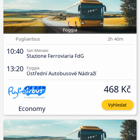
Foggia
Pugliairbus
2h 40m
10:40
San Menaio
Stazione Ferroviaria FdG
13:20
Foggia
Ústřední Autobusové Nádraží
468 Kč
Vyhledat
Economy