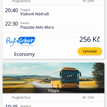
Pugliairbus
1h 50m
20:40
Foggia
Vlakové Nádraží
22:30
Vieste
Piazzale Aldo Moro
256 Kč
Vyhledat
Economy
Foggia
Pugliairbus
3h 15m
10:45
Matera