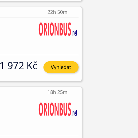
22h 50m
1 972 Kč
Vyhledat
18h 25m