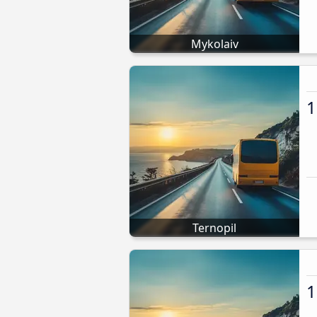
Mykolaiv
1
Ternopil
1