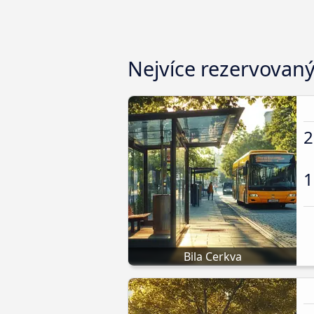
Nejvíce rezervovan
2
1
Bila Cerkva