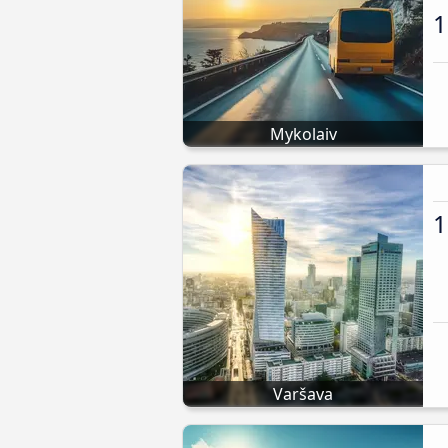
1
Mykolaiv
1
Varšava