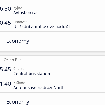
6:30
Kyjev
Avtostanciya
0:45
Hanover
Ústřední autobusové nádraží
Economy
Orion Bus
5:45
Cherson
Central bus station
1:40
Kišiněv
Autobusové nádraží North
Economy