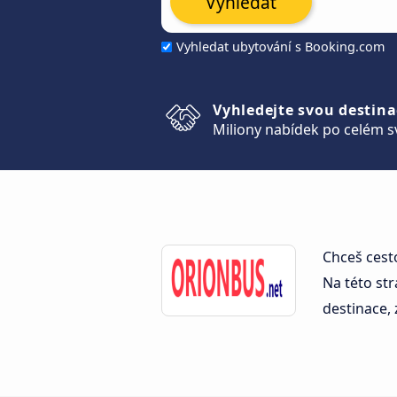
Vyhledat
Vyhledat ubytování s Booking.com
Vyhledejte svou destina
Miliony nabídek po celém s
Chceš cest
Na této str
destinace,