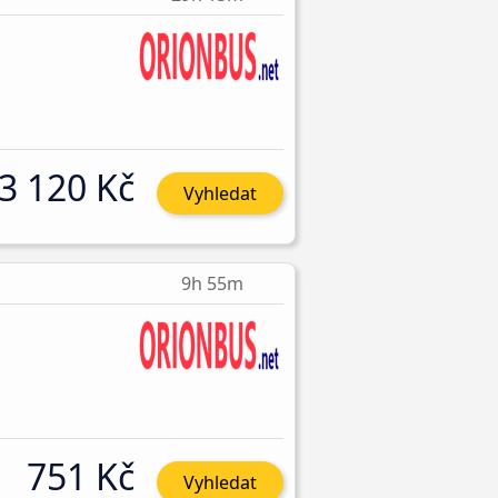
3 120 Kč
Vyhledat
9h 55m
751 Kč
Vyhledat