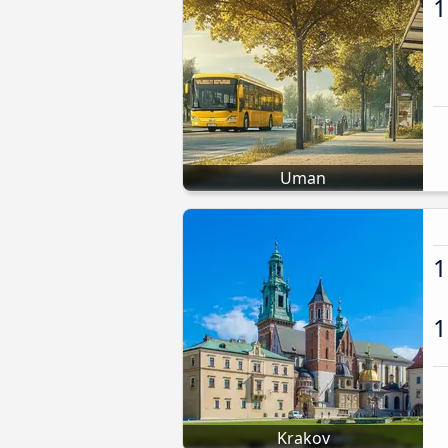
1
Uman
1
1
Krakov