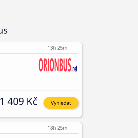
us
13h 25m
1 409 Kč
Vyhledat
18h 25m