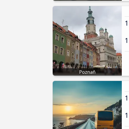
1
1
Poznaň
1
1