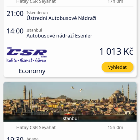
Hatay CSR Seyahat
17h 0m
21:00
Iskenderun
Ústrední Autobusové Nádraží
14:00
Istanbul
Autobusové nádraží Esenler
1 013 Kč
Vyhledat
Economy
Istanbul
Hatay CSR Seyahat
15h 0m
19:30
Adana