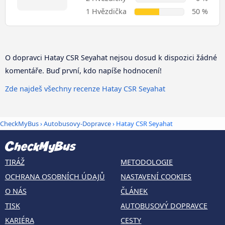
1 Hvězdička
50 %
O dopravci Hatay CSR Seyahat nejsou dosud k dispozici žádné
komentáře. Buď první, kdo napíše hodnocení!
Zde najdeš všechny recenze Hatay CSR Seyahat
CheckMyBus
›
Autobusovy-Dopravce
› Hatay CSR Seyahat
TIRÁŽ
METODOLOGIE
OCHRANA OSOBNÍCH ÚDAJŮ
NASTAVENÍ COOKIES
O NÁS
ČLÁNEK
TISK
AUTOBUSOVÝ DOPRAVCE
KARIÉRA
CESTY