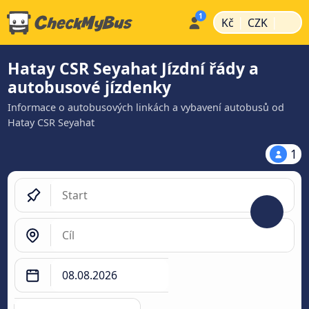
|
|
Kč
CZK
Hatay CSR Seyahat Jízdní řády a
autobusové jízdenky
Informace o autobusových linkách a vybavení autobusů od
Hatay CSR Seyahat
1