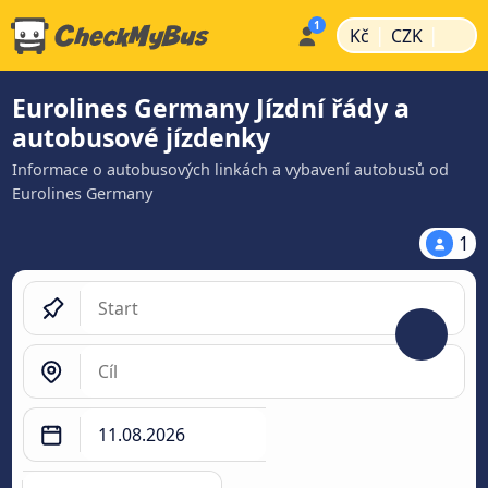
|
|
Kč
CZK
Eurolines Germany Jízdní řády a
autobusové jízdenky
Informace o autobusových linkách a vybavení autobusů od
Eurolines Germany
1