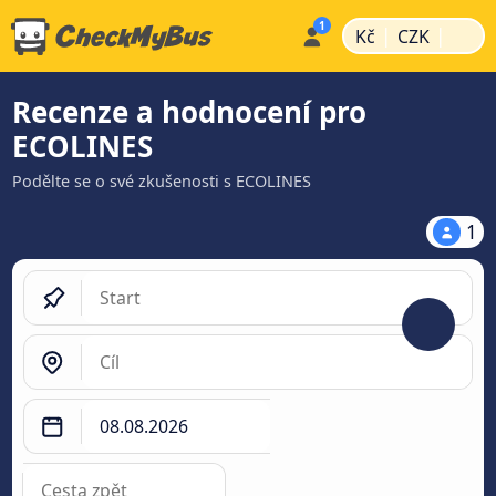
|
|
Kč
CZK
Recenze a hodnocení pro
ECOLINES
Podělte se o své zkušenosti s ECOLINES
1