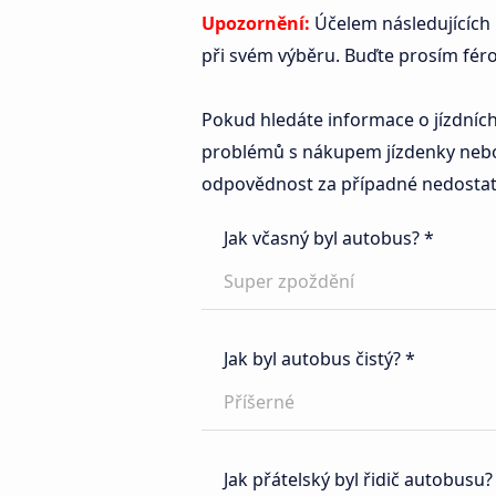
Upozornění:
Účelem následujících r
při svém výběru. Buďte prosím férov
Pokud hledáte informace o jízdních
problémů s nákupem jízdenky nebo
odpovědnost za případné nedostatk
Jak včasný byl autobus? *
Super zpoždění
Jak byl autobus čistý? *
Příšerné
Jak přátelský byl řidič autobusu?