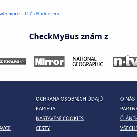
Avtoexpress LLC
› Hodnoceni
CheckMyBus znám z
OCHRANA OSOBNÍCH ÚDAJŮ
O NÁS
KARIÉRA
PARTN
NASTAVENÍ COOKIES
ČLÁNE
AVCE
CESTY
VŠECH