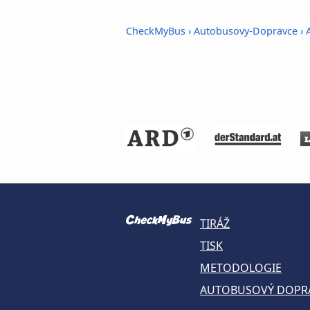
CheckMyBus
›
Autobusovy-Dopravce
›
TIRÁŽ
TISK
METODOLOGIE
AUTOBUSOVÝ DOPR