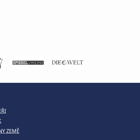
EŘI
K
NY ZEMĚ