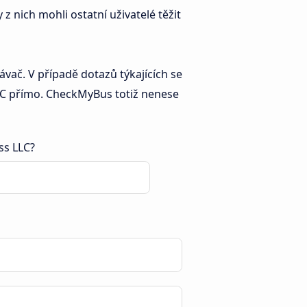
z nich mohli ostatní uživatelé těžit
vač. V případě dotazů týkajících se
C přímo. CheckMyBus totiž nenese
ss LLC?