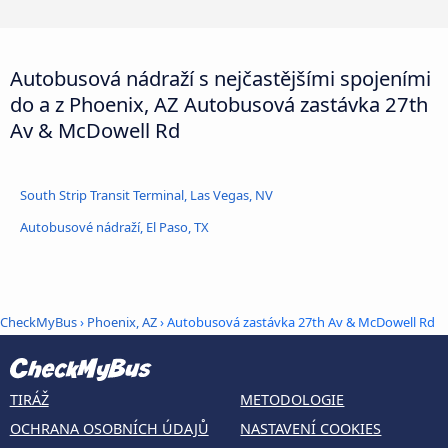
Autobusová nádraží s nejčastějšími spojeními
do a z Phoenix, AZ Autobusová zastávka 27th
Av & McDowell Rd
South Strip Transit Terminal, Las Vegas, NV
Autobusové nádraží, El Paso, TX
CheckMyBus
›
Phoenix, AZ
› Autobusová zastávka 27th Av & McDowell Rd
TIRÁŽ
METODOLOGIE
OCHRANA OSOBNÍCH ÚDAJŮ
NASTAVENÍ COOKIES