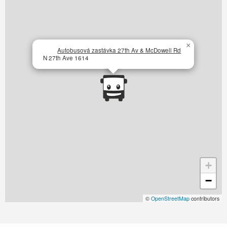
×
Autobusová zastávka 27th Av & McDowell Rd
N 27th Ave 1614
+
−
©
OpenStreetMap
contributors