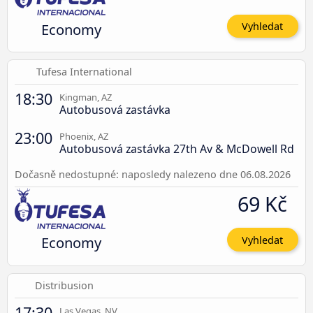
Economy
Vyhledat
Tufesa International
18:30
Kingman, AZ
Autobusová zastávka
23:00
Phoenix, AZ
Autobusová zastávka 27th Av & McDowell Rd
Dočasně nedostupné: naposledy nalezeno dne 06.08.2026
69 Kč
Economy
Vyhledat
Distribusion
17:30
Las Vegas, NV