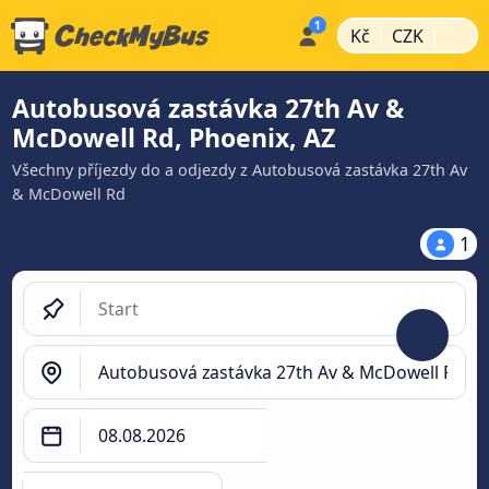
|
|
Kč
CZK
Autobusová zastávka 27th Av &
McDowell Rd, Phoenix, AZ
Všechny příjezdy do a odjezdy z Autobusová zastávka 27th Av
& McDowell Rd
1