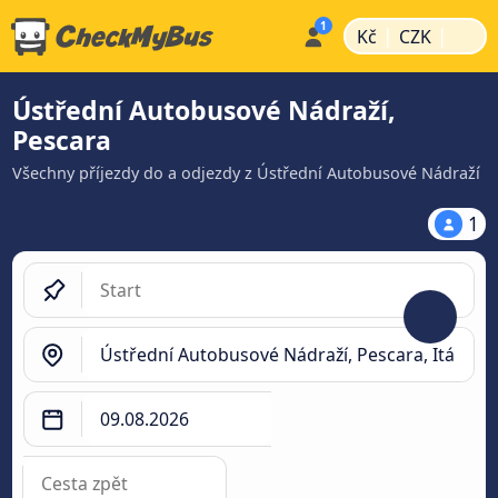
|
|
Kč
CZK
Ústřední Autobusové Nádraží,
Pescara
Všechny příjezdy do a odjezdy z Ústřední Autobusové Nádraží
1