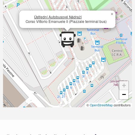
×
Ústřední Autobusové Nádraží
Corso Vittorio Emanuele ll (Piazzale terminal bus)
+
−
©
OpenStreetMap
contributors