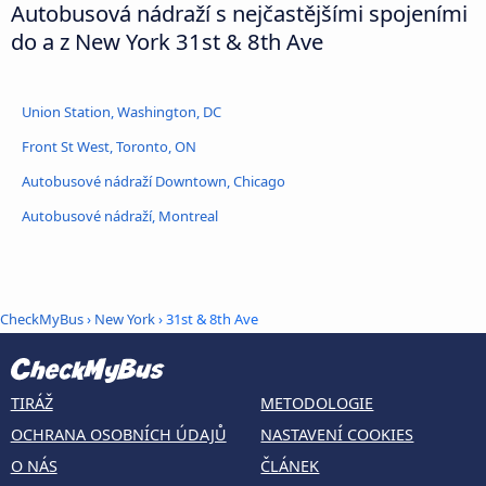
Autobusová nádraží s nejčastějšími spojeními
do a z New York 31st & 8th Ave
Union Station, Washington, DC
Front St West, Toronto, ON
Autobusové nádraží Downtown, Chicago
Autobusové nádraží, Montreal
CheckMyBus
›
New York
› 31st & 8th Ave
TIRÁŽ
METODOLOGIE
OCHRANA OSOBNÍCH ÚDAJŮ
NASTAVENÍ COOKIES
O NÁS
ČLÁNEK