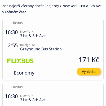
Zde najdeš všechny dnešní odjezdy z New York 31st & 8th Ave
v reálném čase.
FlixBus
16:30
New York
31st & 8th Ave
2:55
Raleigh, NC
Greyhound Bus Station
171 Kč
Economy
Vyhledat
FlixBus
16:30
New York
31st & 8th Ave