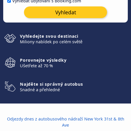
Vyhledat ubytování s Booking.com
Vyhledat
Vyhledejte svou destinaci
Miliony nabídek po celém světě
Porovnejte výsledky
Ušetřete až 70 %
Najděte si správný autobus
Snadné a přehledné
Odjezdy dnes z autobusového nádraží New York 31st & 8th
Ave