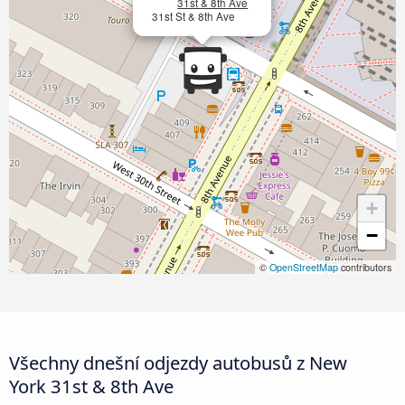
31st & 8th Ave
31st St & 8th Ave
+
−
©
OpenStreetMap
contributors
Všechny dnešní odjezdy autobusů z New
York 31st & 8th Ave