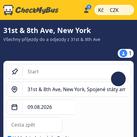
|
|
Kč
CZK
31st & 8th Ave, New York
Všechny příjezdy do a odjezdy z 31st & 8th Ave
1