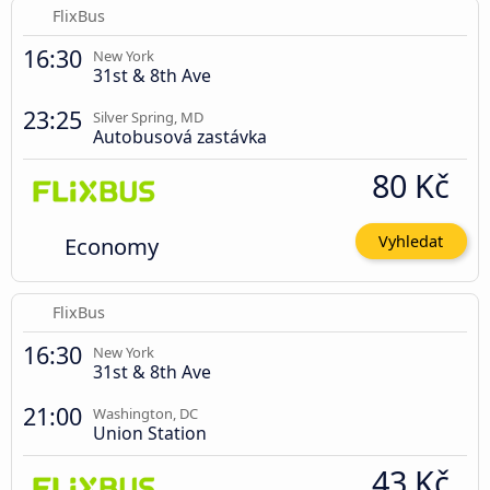
FlixBus
16:30
New York
31st & 8th Ave
23:25
Silver Spring, MD
Autobusová zastávka
80 Kč
Economy
Vyhledat
FlixBus
16:30
New York
31st & 8th Ave
21:00
Washington, DC
Union Station
43 Kč