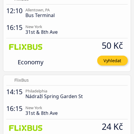
12:10
Allentown, PA
Bus Terminal
16:15
New York
31st & 8th Ave
50 Kč
Economy
Vyhledat
FlixBus
14:15
Philadelphia
Nádraží Spring Garden St
16:15
New York
31st & 8th Ave
24 Kč