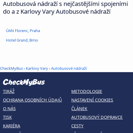
Autobusová nádraží s nejčastějšími spojeními
do a z Karlovy Vary Autobusové nádraží
ÚAN Florenc, Praha
Hotel Grand, Brno
CheckMyBus
›
Karlovy Vary
› Autobusové nádraží
TIRÁŽ
METODOLOGIE
OCHRANA OSOBNÍCH ÚDAJŮ
NASTAVENÍ COOKIES
O NÁS
ČLÁNEK
TISK
AUTOBUSOVÝ DOPRAVCE
KARIÉRA
CESTY