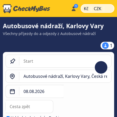
|
|
Kč
CZK
Autobusové nádraží, Karlovy Vary
Všechny příjezdy do a odjezdy z Autobusové nádraží
1