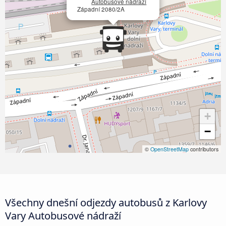
Autobusové nádraží
Západní 2080/2A
+
−
©
OpenStreetMap
contributors
Všechny dnešní odjezdy autobusů z Karlovy
Vary Autobusové nádraží