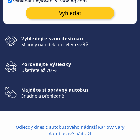
Vyhledat ubytování s Booking.com
Vyhledat
Vyhledejte svou destinaci
Miliony nabídek po celém světě
Porovnejte výsledky
Ušetřete až 70 %
Najděte si správný autobus
Snadné a přehledné
Odjezdy dnes z autobusového nádraží Karlovy Vary
Autobusové nádraží