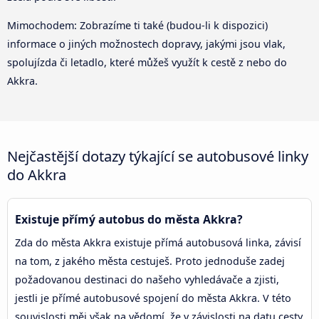
Mimochodem: Zobrazíme ti také (budou-li k dispozici)
informace o jiných možnostech dopravy, jakými jsou vlak,
spolujízda či letadlo, které můžeš využít k cestě z nebo do
Akkra.
Nejčastější dotazy týkající se autobusové linky
do Akkra
Existuje přímý autobus do města Akkra?
Zda do města Akkra existuje přímá autobusová linka, závisí
na tom, z jakého města cestuješ. Proto jednoduše zadej
požadovanou destinaci do našeho vyhledávače a zjisti,
jestli je přímé autobusové spojení do města Akkra. V této
souvislosti měj však na vědomí, že v závislosti na datu cesty