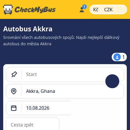
|
|
Kč
CZK
Autobus Akkra
Srovnání všech autobusových spojů: Najdi nejlepší dálkový
autobus do města Akkra
1