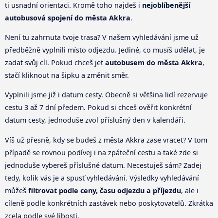
ti usnadní orientaci. Kromě toho najdeš i
nejoblíbenější
autobusová spojení do města Akkra
.
Není tu zahrnuta tvoje trasa? V našem vyhledávání jsme už
předběžně vyplnili místo odjezdu. Jediné, co musíš udělat, je
zadat svůj cíl. Pokud chceš jet
autobusem do města Akkra
,
stačí kliknout na šipku a změnit směr.
Vyplnili jsme již i datum cesty. Obecně si většina lidí rezervuje
cestu 3 až 7 dní předem. Pokud si chceš ověřit konkrétní
datum cesty, jednoduše zvol příslušný den v kalendáři.
Víš už přesně, kdy se budeš z města Akkra zase vracet? V tom
případě se rovnou podívej i na zpáteční cestu a také zde si
jednoduše vybereš příslušné datum. Necestuješ sám? Zadej
tedy, kolik vás je a spusť vyhledávání. Výsledky vyhledávání
můžeš
filtrovat podle ceny, času odjezdu a příjezdu
, ale i
cíleně podle konkrétních zastávek nebo poskytovatelů. Zkrátka
zcela podle své libosti.